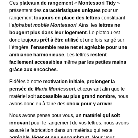
Ces
plateaux de rangement
«
Montessori Tidy
»
présentent des
caractéristiques uniques
pour un
rangement
toujours en place des lettres
constituant
l’
alphabet mobile Montessori
. Ainsi les
lettres ne
bougent plus dans leur logement.
Le plateau est
donc toujours
prêt à être utilisé
et une fois rangé sur
l’étagère,
l’ensemble reste net et agréable pour une
ambiance harmonieuse
. Les lettres
restent
facilement accessibles
même
par les petites mains
grâce aux encoches
.
Fidèles à notre
motivation initiale
,
prolonger la
pensée de
Maria Montessori
, et œuvrant afin que le
matériel soit
accessible au plus grand nombre
, nous
avons donc eu à faire des
choix pour y arriver
!
Nous avons pensé pour vous,
un matériel qui soit
innovant
pour le rangement de vos lettres, nous avons
assuré la fabrication dans un matériau qui reste
agréable, léger et peu encombrant
. Nous vous