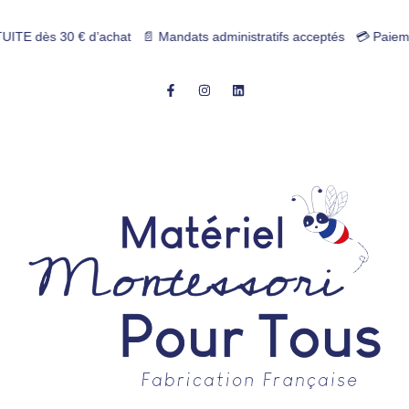
 € d’achat 📄 Mandats administratifs acceptés 💳 Paiement 4x sans frai