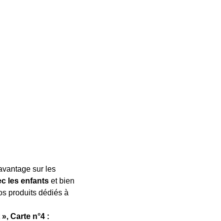
avantage sur les
ec les enfants
et bien
os produits dédiés à
 », Carte n°4 :