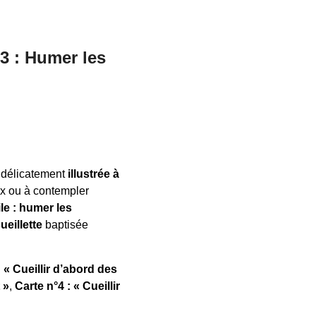
 3 : Humer les
e
délicatement
illustrée à
x ou à contempler
ile : humer les
cueillette
baptisée
: « Cueillir d’abord des
 »
,
Carte n°4 : « Cueillir