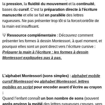
la
pression
, la
fluidité du mouvement
et la
continuité
,
bases du
cursif
. C’est la
préparation directe à l’écriture
manuscrite
et elle se fait
en parallèle
des lettres
rugueuses. Ne pas présenter trop tôt si la force/contrôle de
la main est insuffisant.
💡
Ressource complémentaire
: Découvrez comment
présenter les formes à dessin Montessori, à quel moment, et
pourquoi elles sont un pont direct vers l’écriture cursive :
Préparer la main à l’écriture : les formes à dessin
Montessori expliquées pas à pas
.
L’alphabet Montessori (sons simples) :
alphabet mobile
cursif Montessori
ou
alphabet Montessori, lettres
mobiles en script
pour encoder avant d’écrire au crayon
:
Quand l’enfant connaît
un bon nombre de sons
(souvent
après environ la moitié
des lettres rugueuses creuses, vers