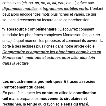
complexes (
ch, ou, an, on, ai, ail, eau, oin…
) grâce aux
digrammes mobiles
et
trigrammes mobiles verts
. L’enfant
peut alors encoder des mots plus riches et variés, ce qui
soutient directement sa lecture et sa compréhension.
💡
Ressource complémentaire :
Découvrez comment
introduire les phonèmes complexes Montessori (
ch, ou, an,
on…
), à quel moment les proposer, et comment ils ouvrent la
porte à des lectures plus riches dans notre article dédié :
Comprendre et apprendre les phonèmes complexes en
Montessori : méthode et astuces pour aller plus loin
dans la lecture
Les encastrements géométriques & tracés associés
(renforcement du geste) :
En parallèle : tracer les
contours
affine la
coordination
œil-main
, prépare les
mouvements circulaires et
rectilignes
, la
tenue
du crayon et le
sens du tracé.