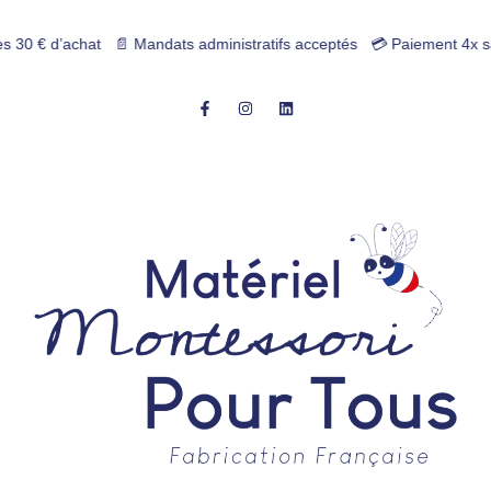
ndats administratifs acceptés 💳 Paiement 4x sans frais | Fabrication