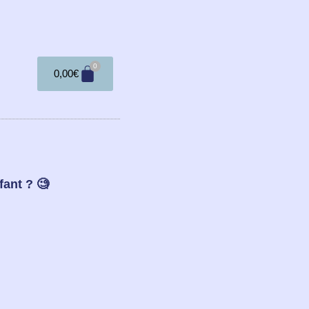
0
0,00
€
fant ? 🧐