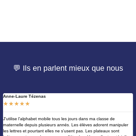
💬 Ils en parlent mieux que nous
Anne-Laure Tézenas
N
★
★
★
★
★
J'utilise l'alphabet mobile tous les jours dans ma classe de
M
maternelle depuis plusieurs annés. Les élèves adorent manipuler
u
les lettres et pourtant elles ne s'usent pas. Les plateaux sont
h