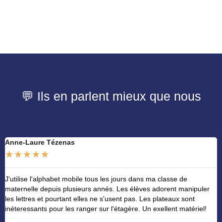
💬 Ils en parlent mieux que nous
Anne-Laure Tézenas
N
★
★
★
★
★
J'utilise l'alphabet mobile tous les jours dans ma classe de
M
maternelle depuis plusieurs annés. Les élèves adorent manipuler
u
les lettres et pourtant elles ne s'usent pas. Les plateaux sont
h
inéteressants pour les ranger sur l'étagère. Un exellent matériel!