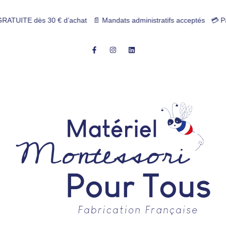
E dès 30 € d’achat 📄 Mandats administratifs acceptés 💳 Paiement 4x s